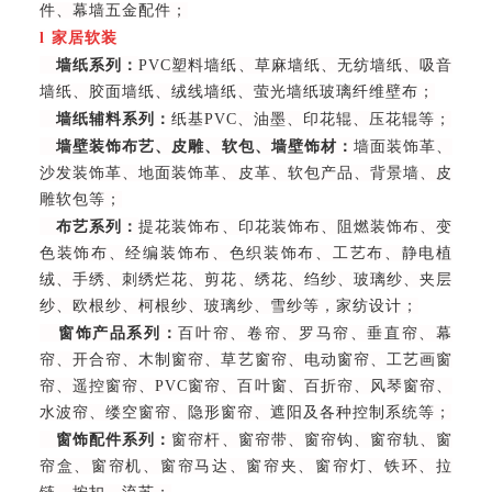
件、幕墙五金配件；
l
家居软装
墙纸系列：
PVC塑料墙纸、草麻墙纸、无纺墙纸、吸音
墙纸、胶面墙纸、绒线墙纸、萤光墙纸玻璃纤维壁布；
墙纸辅料系列：
纸基PVC、油墨、印花辊、压花辊等；
墙壁装饰布艺、皮雕、软包、墙壁饰材：
墙面装饰革、
沙发装饰革、地面装饰革、皮革、软包产品、背景墙、皮
雕软包等；
布艺系列：
提花装饰布、印花装饰布、阻燃装饰布、变
色装饰布、经编装饰布、色织装饰布、工艺布、静电植
绒、手绣、刺绣烂花、剪花、绣花、绉纱、玻璃纱、夹层
纱、欧根纱、柯根纱、玻璃纱、雪纱等，家纺设计；
窗饰产品系列：
百叶帘、卷帘、罗马帘、垂直帘、幕
帘、开合帘、木制窗帘、草艺窗帘、电动窗帘、工艺画窗
帘、遥控窗帘、PVC窗帘、百叶窗、百折帘、风琴窗帘、
水波帘、缕空窗帘、隐形窗帘、遮阳及各种控制系统等；
窗饰配件系列：
窗帘杆、窗帘带、窗帘钩、窗帘轨、窗
帘盒、窗帘机、窗帘马达、窗帘夹、窗帘灯、铁环、拉