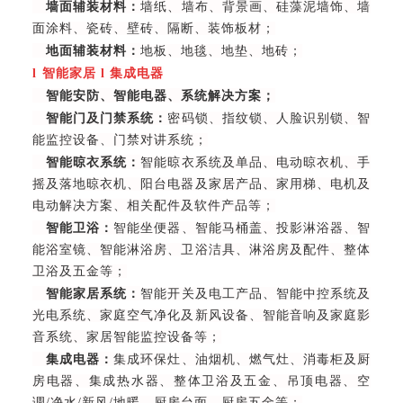
墙面辅装材料：
墙纸、墙布、背景画、硅藻泥墙饰、墙
面涂料、瓷砖、壁砖、隔断、装饰板材；
地面辅装材料：
地板、地毯、地垫、地砖；
l
智能家居
l
集成电器
智能安防、智能电器、系统解决方案；
智能门及门禁系统：
密码锁、指纹锁、人脸识别锁、智
能监控设备、门禁对讲系统；
智能晾衣系统：
智能晾衣系统及单品、电动晾衣机、手
摇及落地晾衣机、阳台电器及家居产品、家用梯、电机及
电动解决方案、相关配件及软件产品等；
智能卫浴：
智能坐便器、智能马桶盖、投影淋浴器、智
能浴室镜、智能淋浴房、卫浴洁具、淋浴房及配件、整体
卫浴及五金等；
智能家居系统：
智能开关及电工产品、智能中控系统及
光电系统、家庭空气净化及新风设备、智能音响及家庭影
音系统、家居智能监控设备等；
集成电器：
集成环保灶、油烟机、燃气灶、消毒柜及厨
房电器、集成热水器、整体卫浴及五金、吊顶电器、空
调/净水/新风/地暖、厨房台面、厨房五金等；