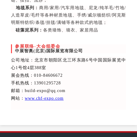
链、按扣、流苏；
地毯系列：
商用/家用/汽车用地毯、尼龙/纯羊毛/竹地/
人造草皮/毛纤等各种材质地毯、手绣/威尔顿纺织/阿克斯
明斯特纺织/条毯/挂毯/满铺等各种款式的地毯；
硅藻泥系列：
各类墙饰、墙衣、家居用品
参展联络-大会组委会
中展智奥(北京)国际展览有限公司
公司地址：北京市朝阳区北三环东路6号中国国际展览中
心1号馆4层388室
展会热线：010-84606672
手机热线：13901295728
邮箱：build-expo@qq.com
网站：
www.chf-expo.com