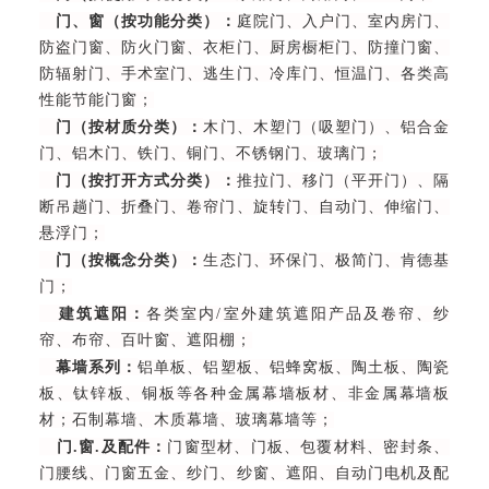
门、窗（按功能分类）：
庭院门、入户门、室内房门、
防盗门窗、防火门窗、衣柜门、厨房橱柜门、防撞门窗、
防辐射门、手术室门、逃生门、冷库门、恒温门、各类高
性能节能门窗；
门（按材质分类）：
木门、木塑门（吸塑门）、铝合金
门、铝木门、铁门、铜门、不锈钢门、玻璃门；
门（按打开方式分类）：
推拉门、移门（平开门）、隔
断吊趟门、折叠门、卷帘门、旋转门、自动门、伸缩门、
悬浮门；
门（按概念分类）：
生态门、环保门、极简门、肯德基
门；
建筑遮阳：
各类室内/室外建筑遮阳产品及卷帘、纱
帘、布帘、百叶窗、遮阳棚；
幕墙系列：
铝单板、铝塑板、铝蜂窝板、陶土板、陶瓷
板、钛锌板、铜板等各种金属幕墙板材、非金属幕墙板
材；石制幕墙、木质幕墙、玻璃幕墙等；
门.窗.及配件：
门窗型材、门板、包覆材料、密封条、
门腰线、门窗五金、纱门、纱窗、遮阳、自动门电机及配