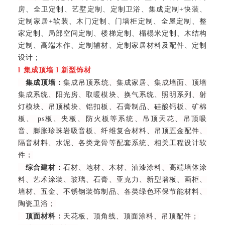
房、全卫定制、艺墅定制、定制卫浴、集成定制+快装、
定制家居+软装、木门定制、门墙柜定制、全屋定制、整
家定制、局部空间定制、楼梯定制、榻榻米定制、木结构
定制、高端木作、定制辅材、定制家居材料及配件、定制
设计
；
l
集成顶墙
l
新型饰材
集成顶墙：
集成吊顶系统、集成家居、集成墙面、顶墙
集成系统、阳光房、取暖模块、换气系统、照明系列、射
灯模块、吊顶模块、铝扣板、石膏制品、硅酸钙板、矿棉
板、 ps板、夹板、防火板等系统、吊顶天花、吊顶吸
音、膨胀珍珠岩吸音板、纤维复合材料、吊顶五金配件、
隔音材料、水泥、各类龙骨等配套系统、相关工程设计软
件；
综合建材：
石材、地材、木材、油漆涂料、高端墙体涂
料、艺术涂装、玻璃、石膏、亚克力、新型墙板、画柜、
墙材、五金、不锈钢装饰制品、各类绿色环保节能材料、
陶瓷卫浴；
顶面材料：
天花板、顶角线、顶面涂料、吊顶配件；