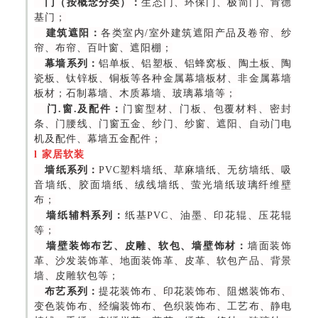
门（按概念分类）：
生态门、环保门、极简门、肯德
基门；
建筑遮阳：
各类室内/室外建筑遮阳产品及卷帘、纱
帘、布帘、百叶窗、遮阳棚；
幕墙系列：
铝单板、铝塑板、铝蜂窝板、陶土板、陶
瓷板、钛锌板、铜板等各种金属幕墙板材、非金属幕墙
板材；石制幕墙、木质幕墙、玻璃幕墙等；
门.窗.及配件：
门窗型材、门板、包覆材料、密封
条、门腰线、门窗五金、纱门、纱窗、遮阳、自动门电
机及配件、幕墙五金配件；
l
家居软装
墙纸系列：
PVC塑料墙纸、草麻墙纸、无纺墙纸、吸
音墙纸、胶面墙纸、绒线墙纸、萤光墙纸玻璃纤维壁
布；
墙纸辅料系列：
纸基PVC、油墨、印花辊、压花辊
等；
墙壁装饰布艺、皮雕、软包、墙壁饰材：
墙面装饰
革、沙发装饰革、地面装饰革、皮革、软包产品、背景
墙、皮雕软包等；
布艺系列：
提花装饰布、印花装饰布、阻燃装饰布、
变色装饰布、经编装饰布、色织装饰布、工艺布、静电