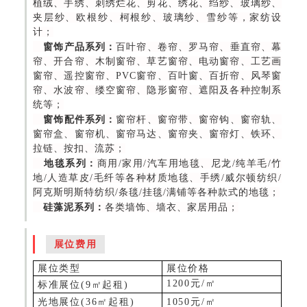
植绒、手绣、刺绣烂花、剪花、绣花、绉纱、玻璃纱、
夹层纱、欧根纱、柯根纱、玻璃纱、雪纱等，家纺设
计；
窗饰产品系列：
百叶帘、卷帘、罗马帘、垂直帘、幕
帘、开合帘、木制窗帘、草艺窗帘、电动窗帘、工艺画
窗帘、遥控窗帘、PVC窗帘、百叶窗、百折帘、风琴窗
帘、水波帘、缕空窗帘、隐形窗帘、遮阳及各种控制系
统等；
窗饰配件系列：
窗帘杆、窗帘带、窗帘钩、窗帘轨、
窗帘盒、窗帘机、窗帘马达、窗帘夹、窗帘灯、铁环、
拉链、按扣、流苏；
地毯系列：
商用/家用/汽车用地毯、尼龙/纯羊毛/竹
地/人造草皮/毛纤等各种材质地毯、手绣/威尔顿纺织/
阿克斯明斯特纺织/条毯/挂毯/满铺等各种款式的地毯；
硅藻泥系列：
各类墙饰、墙衣、家居用品；
展位费用
展位类型
展位价格
1200
元
/㎡
标准展位
(
9
㎡
起租
)
光地展位
(
36
㎡
起租
)
1050
元
/㎡