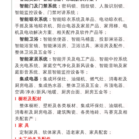
智能门及门禁系统：
密码锁、指纹锁、人脸识别锁、
智能监控设备、门禁对讲系统；
智能晾衣系统：
智能晾衣系统及单品、电动晾衣机、
手摇及落地晾衣机、阳台电器及家居产品、家用梯、电
机及电动解决方案、相关配件及软件产品等；
智能卫浴：
智能坐便器、智能马桶盖、投影淋浴器、
智能浴室镜、智能淋浴房、卫浴洁具、淋浴房及配件、
整体卫浴及五金等；
智能家居系统：
智能开关及电工产品、智能中控系统
及光电系统、家庭空气净化及新风设备、智能音响及家
庭影音系统、家居智能监控设备等；
集成电器：
集成环保灶、油烟机、燃气灶、消毒柜及
厨房电器、集成热水器、整体卫浴及五金、吊顶电器、
空调/净水/新风/地暖、厨房台面、厨房五金等；
l
橱柜及配材
整体橱柜、壁柜及各类板材、集成环保灶、油烟机、
消毒柜及厨房电器、建筑陶瓷、各类地砖、马赛克及相
关配套产；
l
家 具
定制家具、软体家具、适老家具、家具配套；