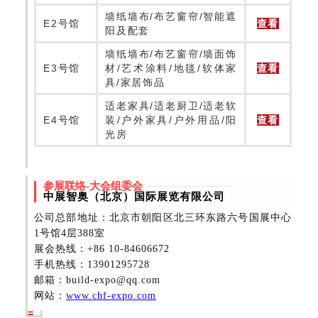
墙纸墙布/布艺窗帘/智能遮
E2号馆
查看
阳及配套
墙纸墙布/布艺窗帘/墙面饰
E3号馆
材/艺术涂料/地毯/软体家
查看
具/家居饰品
适老家具/适老厨卫/适老软
E4号馆
装/户外家具/户外用品/阳
查看
光房
参展联络-大会组委会
中展智奥（北京）国际展览有限公司
公司总部地址：北京市朝阳区北三环东路六号国展中心
1号馆4层388室
展会热线
：+86 10-84606672
手机热线：13901295728
邮箱：build-expo@qq.com
网站：
www.chf-expo.com