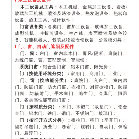
l
木工设备及配件
木工设备及工具：
木工机械、金属加工设备、岩板/
玻璃加工机械、喷涂及烤漆设备、热发泡设备、热转印
设备、施工工具、设计软件；
门窗设备类：
各类门、窗加工设备、玻璃加工设备、
成型轧机、冲折剪设备、生产线、表面喷涂及镀色设
备、智能机器人、包装及物流仓储设备、公装模刃具；
l
门、窗、自动门遮阳及配件
门、窗：
户门、室内非木门、屏风/隔断、庭院门、
系统门窗、窗、艺墅定制、智能锁；
系统门窗：
铝合金门窗、铝木门窗、阳光房；
门（按使用环境分类）：
家用门、商用门、工业门；
门、窗（按功能分类）：
庭院门、入户门、室内房
门、防盗门窗、防火门窗、衣柜门、厨房橱柜门、防撞
门窗、防辐射门、手术室门、逃生门、冷库门、恒温
门、各类高性能节能门窗；
门（按材质分类）：
木门、木塑门（吸塑门）、铝合
金门、铝木门、铁门、铜门、不锈钢门、玻璃门；
门（按打开方式分类）：
推拉门、移门（平开门）、
隔断吊趟门、折叠门、卷帘门、旋转门、自动门、伸缩
门、悬浮门；