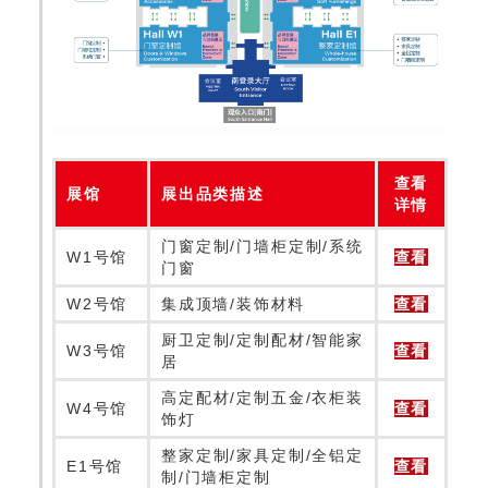
查看
展馆
展出品类描述
详情
门窗定制/门墙柜定制/系统
W1号馆
查看
门窗
W2号馆
集成顶墙/装饰材料
查看
厨卫定制/定制配材/智能家
W3号馆
查看
居
高定配材/定制五金/衣柜装
W4号馆
查看
饰灯
整家定制/家具定制/全铝定
E1号馆
查看
制/门墙柜定制