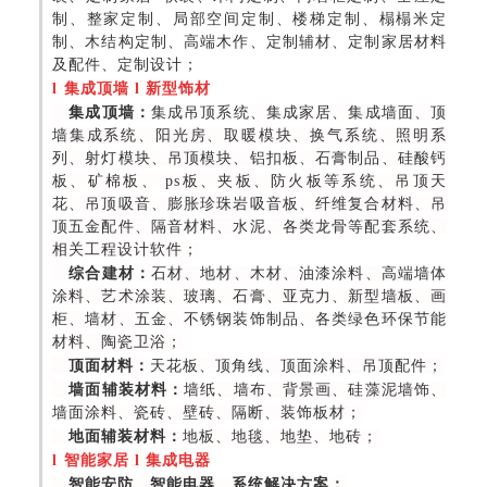
制、整家定制、局部空间定制、楼梯定制、榻榻米定
制、木结构定制、高端木作、定制辅材、定制家居材料
及配件、定制设计
；
l
集成顶墙
l
新型饰材
集成顶墙：
集成吊顶系统、集成家居、集成墙面、顶
墙集成系统、阳光房、取暖模块、换气系统、照明系
列、射灯模块、吊顶模块、铝扣板、石膏制品、硅酸钙
板、矿棉板、 ps板、夹板、防火板等系统、吊顶天
花、吊顶吸音、膨胀珍珠岩吸音板、纤维复合材料、吊
顶五金配件、隔音材料、水泥、各类龙骨等配套系统、
相关工程设计软件；
综合建材：
石材、地材、木材、油漆涂料、高端墙体
涂料、艺术涂装、玻璃、石膏、亚克力、新型墙板、画
柜、墙材、五金、不锈钢装饰制品、各类绿色环保节能
材料、陶瓷卫浴；
顶面材料：
天花板、顶角线、顶面涂料、吊顶配件；
墙面辅装材料：
墙纸、墙布、背景画、硅藻泥墙饰、
墙面涂料、瓷砖、壁砖、隔断、装饰板材；
地面辅装材料：
地板、地毯、地垫、地砖；
l
智能家居
l
集成电器
智能安防、智能电器、系统解决方案；