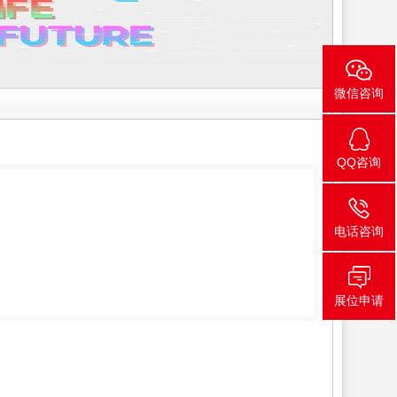
微信咨询
QQ咨询
电话咨询
展位申请