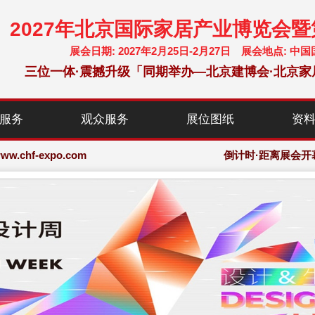
2027年北京国际家居产业博览会
展会日期: 2027年2月25日-2月27日 展会地点:
三位一体·震撼升级「同期举办—北京建博会·北京家
chf-expo.com
服务
观众服务
展位图纸
资
博览会·大会网站
chf-expo.com
倒计时·距离展会开
博览会·大会网站