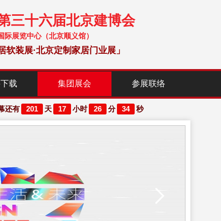
暨第三十六届北京建博会
 中国国际展览中心（北京顺义馆）
居软装展·北京定制家居门业展」
料下载
集团展会
参展联络
201
17
26
34
幕还有
天
小时
分
秒