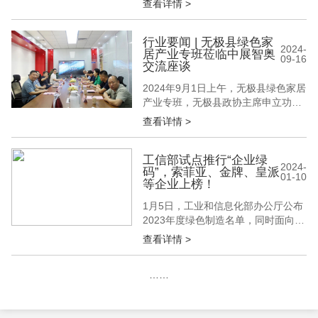
查看详情 >
士”，更在开合间，给予我们心灵安
慰......移步室内，全新的门窗不仅框
住了四季变换的美景，更能有效阻隔
行业要闻 | 无极县绿色家
2024-
居产业专班莅临中展智奥
外界噪音，营造一方静谧空间。从户
09-16
交流座谈
门到门窗，每一次的更新换代，是安
全与美好的共融，也是对生活品质的
2024年9月1日上午，无极县绿色家居
执...
产业专班，无极县政协主席申立功、
无极县统战部部长张桂英、无极县商
查看详情 >
务局书记寇根府、无极县经济开发区
副主任杨志勇、无极县科工局副局长
成学、无极县门业商会会长姚亚辉一
工信部试点推行“企业绿
2024-
码”，索菲亚、金牌、皇派
行赴中展智奥（北京）国际展览有限
01-10
等企业上榜！
公司进行拜访交流。中展智奥（北
京）国际展览有限公司总经理董驰
1月5日，工业和信息化部办公厅公布
明、副总...
2023年度绿色制造名单，同时面向绿
色工厂试点推行“企业绿码”，对绿色
查看详情 >
工厂绿色化水平进行量化分级评价和
赋码，直观反映企业在所有绿色工厂
……
中的位置以及所属行业中的位置。国
家层面绿色工厂分为Ａ+、Ａ、Ｂ三
级，比例分别为5％、35％、60%。