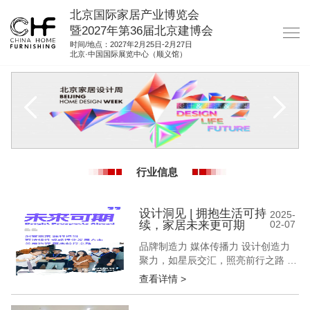
北京国际家居产业博览会
暨2027年第36届北京建博会
时间/地点：2027年2月25日-2月27日
北京·中国国际展览中心（顺义馆）
网站首页
关于我们
展商服务
观众服务
行业信息
展位图纸
资料下载
设计洞见 | 拥抱生活可持
2025-
续，家居未来更可期
02-07
集团展会
品牌制造力 媒体传播力 设计创造力
参展联络
聚力，如星辰交汇，照亮前行之路 构
筑交流平台 深挖产品精髓 拓展市场
查看详情 >
版图 共生，待羽翼同展，我们一同闪
耀 “可持续性”已成为当下社会的关注