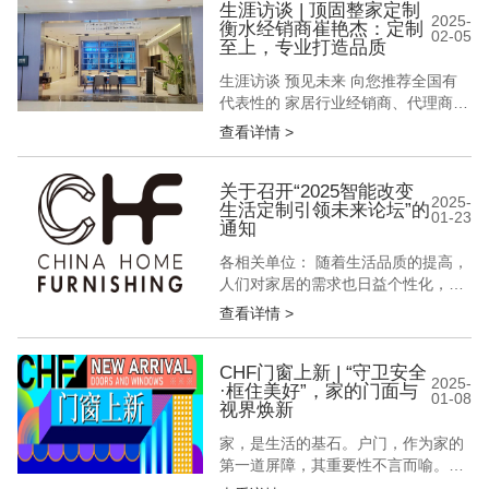
焦点，似浪潮席卷各个领域，深刻影
生涯访谈 | 顶固整家定制
2025-
衡水经销商崔艳杰：定制
响着人们的生产活动与生活方式。
02-05
至上，专业打造品质
“可持续性”覆盖生态环保、健康安
全、资源节约、人文关怀等，关...
生涯访谈 预见未来 向您推荐全国有
代表性的 家居行业经销商、代理商
设计师、装修公司工作者 讲述他们的
查看详情 >
经营故事 解密他们的成功之道 「生
涯访谈」第33期 顶固整家定制衡水经
销商 崔艳杰 在琳琅满目的家居品牌
关于召开“2025智能改变
2025-
生活定制引领未来论坛”的
中，崔艳杰凭借其独到的眼光和专业
01-23
通知
的背景，成为了顶固品牌在衡水的优
秀代表。她的店面坐落在繁华的...
各相关单位： 随着生活品质的提高，
人们对家居的需求也日益个性化，定
制家居应运而生，成为现代家居装修
查看详情 >
的重要趋势。智能化、定制化的家居
根据消费者的需求和空间特点，量身
打造合适的家具，实现日常的便利性
CHF门窗上新 | “守卫安全
2025-
·框住美好”，家的门面与
和空间的最大化利用。在材质、颜
01-08
视界焕新
色、风格等方面，智能化、定制化家
居都能满足消费者的个性化需求，使
家，是生活的基石。户门，作为家的
家居空间更...
第一道屏障，其重要性不言而喻。一
扇坚固精美的户门，是家的忠诚“卫