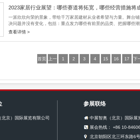
2023家居行业展望：哪些赛道将拓宽，哪些经营措施将
一派欣欣向荣的景象，带给千万家居建材从业者希望与力量。舞台铺
决问题并没有变化，包括：重点发力哪些有前景的品类、把握哪些潮
建筑装饰工程、房产商们来讲，则是如何筛选到性价比更高、更适合采
查看详情 >
首页
上一
1
2
3
4
15
16
17
下
页
页
位
参展联络
（北京）国际展览有限公司
中展智奥（北京）国际展
展会热线： +86 10-84606
北京朝阳区北三环东路6号