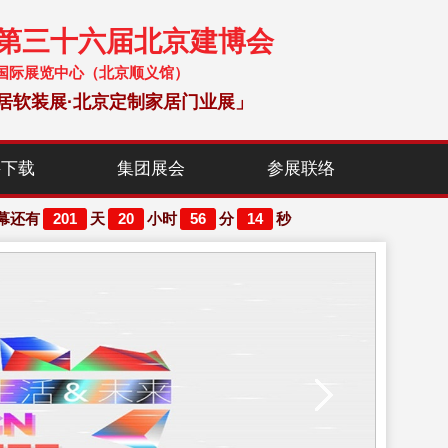
暨第三十六届北京建博会
 中国国际展览中心（北京顺义馆）
居软装展·北京定制家居门业展」
料下载
集团展会
参展联络
201
20
56
14
幕还有
天
小时
分
秒